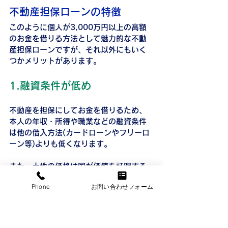
不動産担保ローンの特徴
このように個人が3,000万円以上の高額
のお金を借りる方法として魅力的な不動
産担保ローンですが、それ以外にもいく
つかメリットがあります。
1.融資条件が低め
不動産を担保にしてお金を借りるため、
本人の年収・所得や職業などの融資条件
は他の借入方法(カードローンやフリーロ
ーン等)よりも低くなります。
また、土地の価格は国が価値を証明する
制度（路線価）があることから、"国がそ
Phone
お問い合わせフォーム
の不動産の価値を保証している"という信
用を持っていると言えるのです。