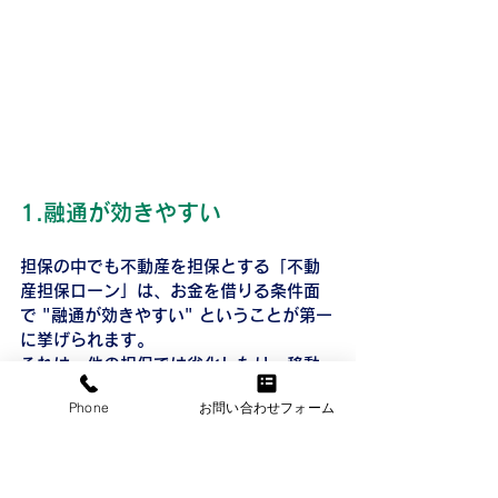
1.融通が効きやすい
担保の中でも不動産を担保とする「不動
産担保ローン」は、お金を借りる条件面
で "融通が効きやすい" ということが第一
に挙げられます。
それは、他の担保では劣化したり、移動
することができるなどして担保の評価が
Phone
お問い合わせフォーム
下がったり、回収できないことが有りえ
るからです。
しかし不動産を担保にした場合は、極端
に土地や不動産の評価が落ちることも少