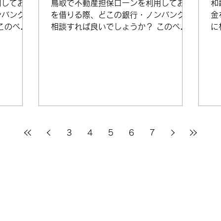
用してお金
鳥取で不動産担保ローンを利用してお金
和
ンバンクに
を借りる際、どこの銀行・ノンバンクに
金
このペー
相談すれば良いでしょうか？ このペー
に
して出てく
ジではインターネットで検索して出てく
ー
ン業者の概
る鳥取の上位不動産担保ローン業者の概
く
のコツをご
要と、不動産担保ローン選びのコツをご
の
産担保ロ
案内したいと思います。 不動産担保ロ
を
ーンを取り扱う業者一例...
3
4
5
6
7