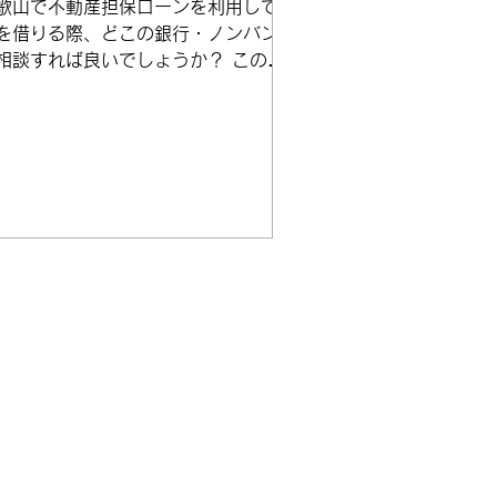
歌山で不動産担保ローンを利用してお
を借りる際、どこの銀行・ノンバンク
相談すれば良いでしょうか？ このペ
ジではインターネットで検索して出て
る和歌山の上位不動産担保ローン業者
概要と、不動産担保ローン選びのコツ
ご案内したいと思います。...