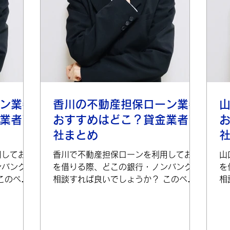
ン業者
香川の不動産担保ローン業者
業者7
おすすめはどこ？貸金業者7
社まとめ
用してお金
香川で不動産担保ローンを利用してお金
山
ンバンクに
を借りる際、どこの銀行・ノンバンクに
を
このペー
相談すれば良いでしょうか？ このペー
相
して出てく
ジではインターネットで検索して出てく
ジ
ン業者の概
る香川の上位不動産担保ローン業者の概
る
のコツをご
要と、不動産担保ローン選びのコツをご
要
産担保ロ
案内したいと思います。 不動産担保ロ
案