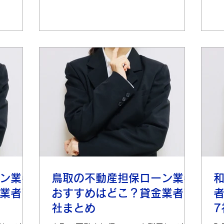
ーンを取り扱う業者一例...
ー
ン業者
鳥取の不動産担保ローン業者
業者7
おすすめはどこ？貸金業者7
社まとめ
7