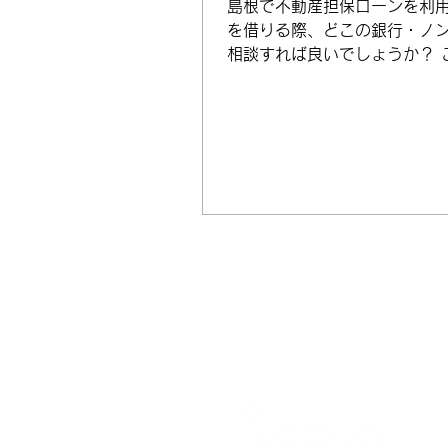
島根で不動産担保ローンを利
を借りる際、どこの銀行・ノ
相談すれば良いでしょうか？ 
ジではインターネットで検索
る島根の上位不動産担保ロー
要と、不動産担保ローン選び
案内したいと思います。 不動
ーンを取り扱う業者一例...