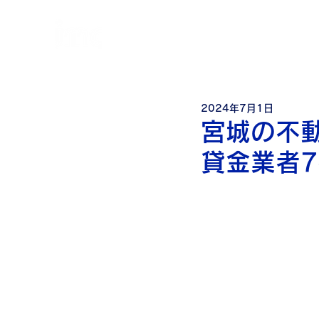
個
人・法人・事業者向けの不動産担保ローン
日本モーゲージ株式会社
2024年7月1日
宮城の不
貸金業者