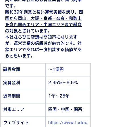
です。
昭和39年創業と長い運営実績を誇り、
四
国から岡山、大阪・京都・奈良・和歌山
を含む関西エリア・中国エリアまで融資
の対象
とされています。
本社ならびに店舗は高知市になります
が、運営実績の信頼感が魅力的です。対
象エリアであれば一度相談する価値があ
ると思います。
融資金額
～1億円
実質金利
2.95%～9.5%
返済期間
1年～25年
対象エリア
四国・中国・関西
ウェブサイト
https://www.fudou