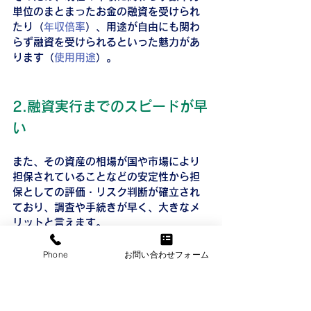
単位のまとまったお金の融資を受けられ
たり（
年収倍率
）、用途が自由にも関わ
らず融資を受けられるといった魅力があ
ります（
使用用途
）。
2.融資実行までのスピードが早
い
また、その資産の相場が国や市場により
担保されていることなどの安定性から担
保としての評価・リスク判断が確立され
ており、調査や手続きが早く、大きなメ
リットと言えます。
Phone
お問い合わせフォーム
不動産担保ローンのデメリット
逆に、不動産担保ローンのデメリットも