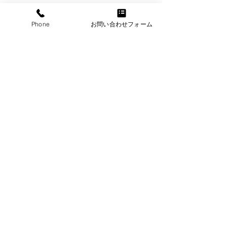
不動産転売の例）
Phone
お問い合わせフォーム
跡継ぎのいない賃貸アパートや不動
産物件などを買い取り、優れた賃貸
業社へ売却する
建物を解体・更地にして売却する
更地を区画分けしたり、統合するこ
とで土地の価値を高めて売却する
いずれも地域の新陳代謝を促し、新しい
ビジネスに繋げることができるお手伝い
をしているとも言えるのではないでしょ
うか。
不動産担保ローン活用事例
事例１）大阪府堺市