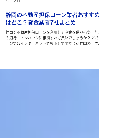
2月12日
静岡の不動産担保ローン業者おすすめ
はどこ？貸金業者7社まとめ
静岡で不動産担保ローンを利用してお金を借りる際、どこ
の銀行・ノンバンクに相談すれば良いでしょうか？ このペ
ージではインターネットで検索して出てくる静岡の上位不
動産担保ローン業者の概要と、不動産担保ローン選びのコ
ツをご案内したいと思います。 不動産担保ローンを取り扱
う業者一例 静岡を対象に不動産担保ローンを取り扱う主な
貸金業者を取り上げます。 前述の通り、大手は信頼感こそ
ありますが、中小もフットワークの軽さや柔軟さというメ
リットがあります。 ご自身の条件やニーズに合った業者を
選ぶことが重要です。 アビック 不動産担保ローンだけでな
く、おまとめローンやビジネスローン、買取再販ローンな
ども取り扱っているのが「アビック」です。50年近く営業
を続けられており、安心感がある業者でしょう。 一般的に
は融資を受けにくい物件（ラブホテル、パチンコ店など）
も対象としていることも強みでしょう。また、利用方法を