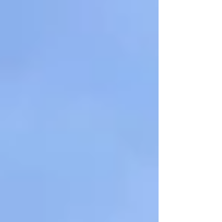
マンガで紹介するのがユニークだと思いました。 融資金額
300万円～50億円 実質金利 2.98%～15% 返済期間 最大
5年(60回) 対象エリア 全国 ウェブ