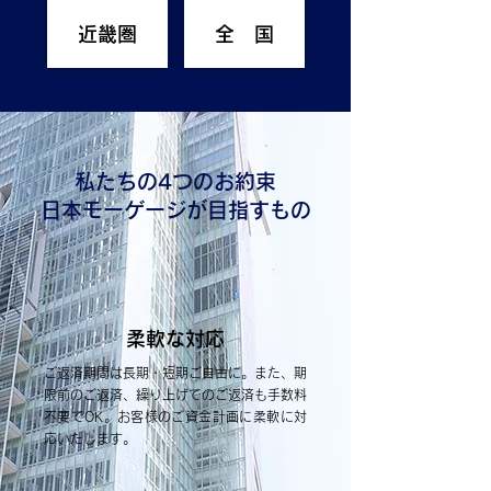
近畿圏
全 国
私たちの4つのお約束
日本モーゲージが目指すもの
柔軟な対応
ご返済期間は長期・短期ご自由に。また、期
限前のご返済、繰り上げてのご返済も手数料
不要でOK。お客様のご資金計画に柔軟に対
応いたします。