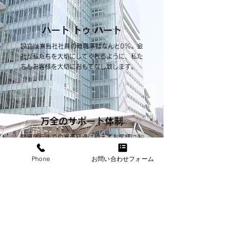
ハート トゥ ハート
設立以来当社社員の離職率はなんと0％。会
社が私たちを大切にしてくれるように、私た
ちもお客様を大切におもてなし致します。
万全のサポート体制
融資実行までの審査経過は絶えずお客様にお
伝えし、細かいご要望を国家資格を有するス
タッフが形に。慣れない必要書類の準備もお
Phone
お問い合わせフォーム
手伝いしてます。
スピーディー