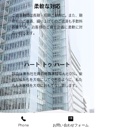
柔軟な対応
ご返済期間は長期・短期ご自由に。また、期
限前のご返済、繰り上げてのご返済も手数料
不要でOK。お客様のご資金計画に柔軟に対
応いたします。
ハート トゥ ハート
設立以来当社社員の離職率はなんと0％。会
社が私たちを大切にしてくれるように、私た
ちもお客様を大切におもてなし致します。
万全のサポート体制
Phone
お問い合わせフォーム
融資実行までの審査経過は絶えずお客様にお