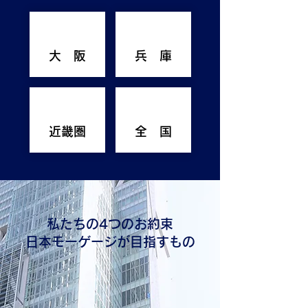
大 阪
兵 庫
近畿圏
全 国
私たちの4つのお約束
日本モーゲージが目指すもの