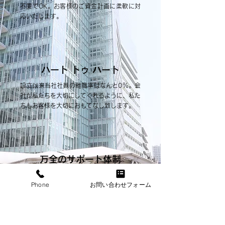
不要でOK。お客様のご資金計画に柔軟に対
応いたします。
ハート トゥ ハート
設立以来当社社員の離職率はなんと0％。会
社が私たちを大切にしてくれるように、私た
ちもお客様を大切におもてなし致します。
万全のサポート体制
融資実行までの審査経過は絶えずお客様にお
Phone
お問い合わせフォーム
伝えし、細かいご要望を国家資格を有するス
タッフが形に。慣れない必要書類の準備もお
手伝いしてます。