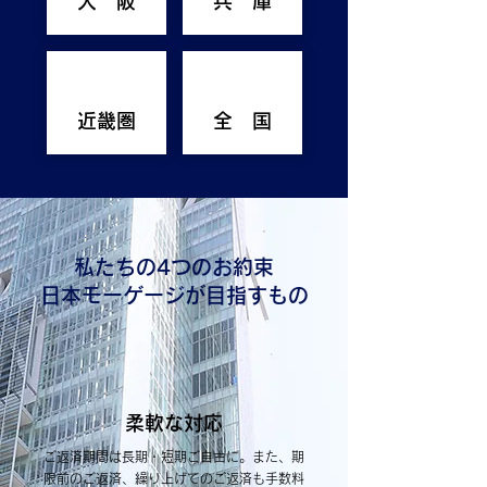
大 阪
兵 庫
近畿圏
全 国
私たちの4つのお約束
日本モーゲージが目指すもの
柔軟な対応
ご返済期間は長期・短期ご自由に。また、期
限前のご返済、繰り上げてのご返済も手数料