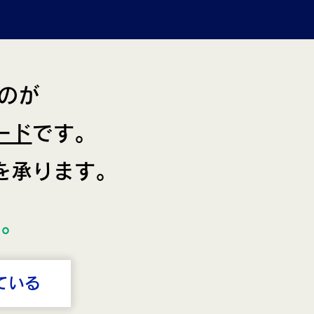
のが
ード
です。
を承ります。
い。
ている