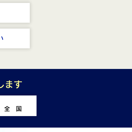
い
します
全 国