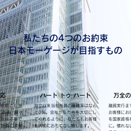
私たちの4つのお約束
日本モーゲージが目指すもの
応
ハート トゥ ハート
万全の
・短期ご自由
設立以来当社社員の離職率はなん
融資実行ま
ご返済、繰り
と0％。会社が私たちを大切にし
お客様にお
手数料不要で
てくれるように、私たちもお客様
を国家資格
金計画に柔軟
を大切におもてなし致します。
に。慣れな