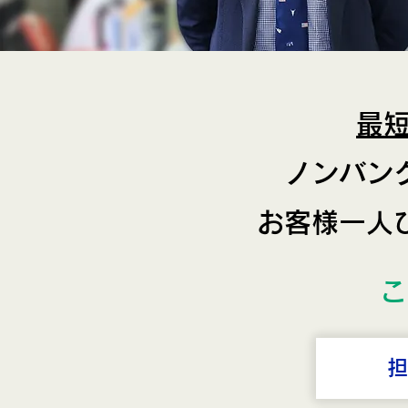
最
ノンバン
お客様一人
こ
担