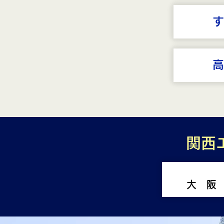
す
高
関西
大 阪