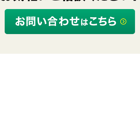
・
会社概要​