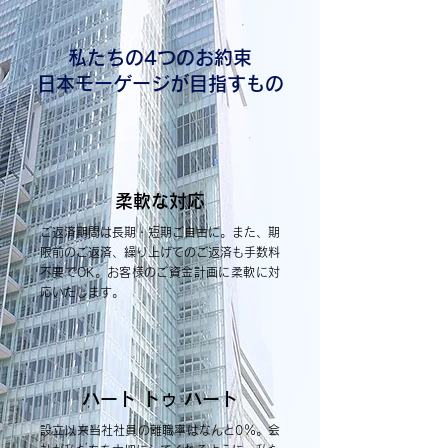
私たちの4つのお約束
日本モーゲージが目指すもの
柔軟な対応
ご返済期間は長期・短期ご自由に。また、期
限前のご返済、繰り上げてのご返済も手数料
不要でOK。お客様のご資金計画に柔軟に対
応いたします。
ハート トゥ ハート
設立以来当社社員の離職率はなんと0％。会