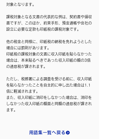
対象となります。
課税対象となる文書の代表的な例は、契約書や領収
書ですが、このほか、約束手形、預金通帳や会社の
設立に必要な定款も印紙税の課税対象です。
他の税金と同様に、印紙税の納税を免れようとした
場合には罰則があります。
印紙税の課税対象の文書に収入印紙を貼らなかった
場合は、本来貼るべきであった収入印紙の額の3倍
の過怠税が課されます。
ただし、税務署による調査を受ける前に、収入印紙
を貼らなかったことを自主的に申し出た場合は1.1
倍に軽減されます。
また、収入印紙に消印をしなかった場合は、消印を
しなかった収入印紙の額面と同額の過怠税が課され
ます。
用語集一覧へ戻る