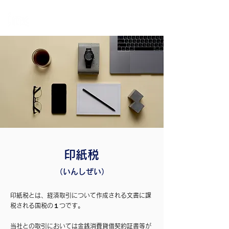
個
人・法人・事業者向けの不動産担保ローン
日本モーゲージ株式会社
印紙税
（いんしぜい）
印紙税とは、経済取引について作成される文書に課
税される国税の１つです。
当社との取引においては金銭消費貸借契約証書等が