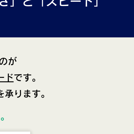
さ」と「スピード」
のが
ード
です。
を承ります。
い。