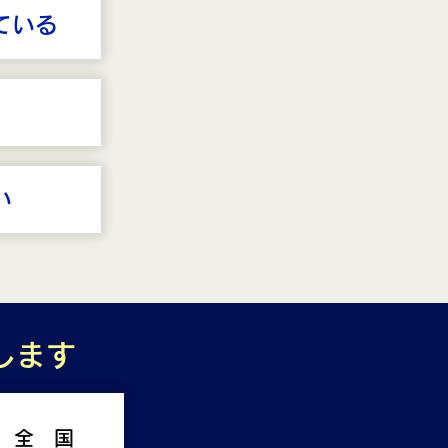
ている
い
します
全 国