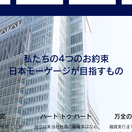
私たちの4つのお約束
日本モーゲージが目指すもの
応
ハート トゥ ハート
万全の
・短期ご自由
設立以来当社社員の離職率はなん
融資実行ま