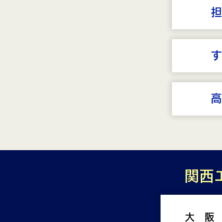
担
す
高
関西
大 阪