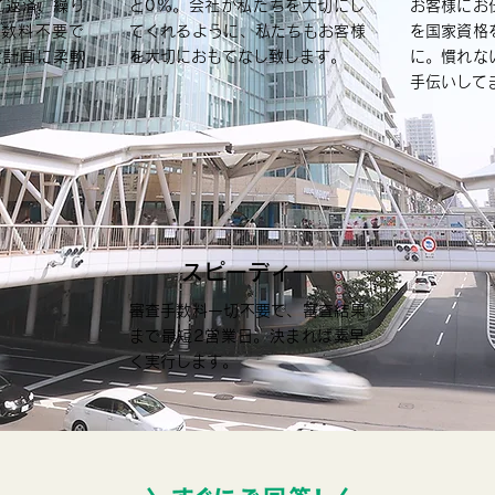
ご返済、繰り
と0％。会社が私たちを大切にし
お客様にお
手数料不要で
てくれるように、私たちもお客様
を国家資格
金計画に柔軟
を大切におもてなし致します。
に。慣れな
手伝いして
スピーディー
審査手数料一切不要で、審査結果
まで最短2営業日。決まれば素早
く実行します。