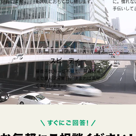
金計画に柔軟
を大切におもてなし致します。
に。慣れな
手伝いして
スピーディー
審査手数料一切不要で、審査結果
まで最短2営業日。決まれば素早
く実行します。