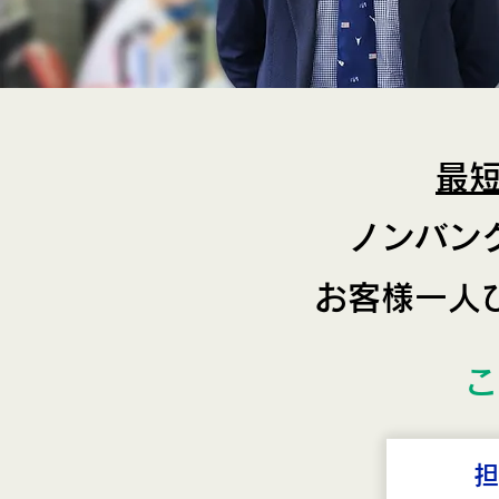
最
ノンバン
お客様一人
こ
担