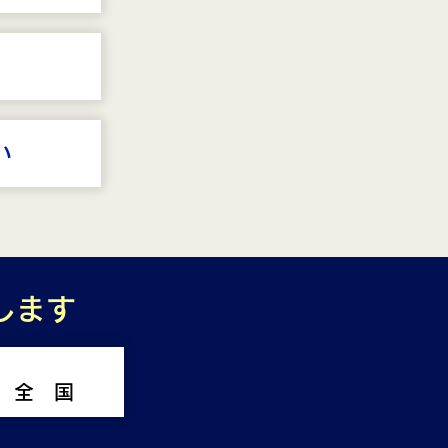
い
します
全 国