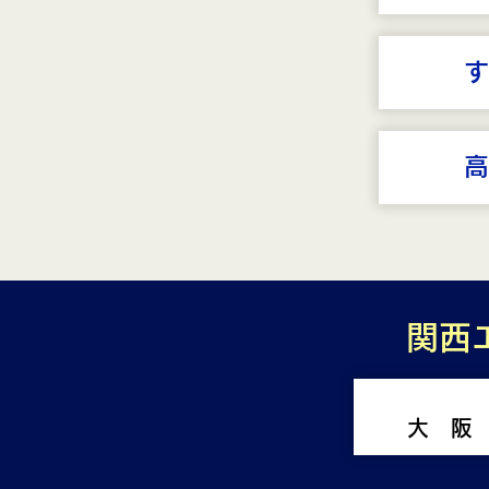
す
高
関西
大 阪