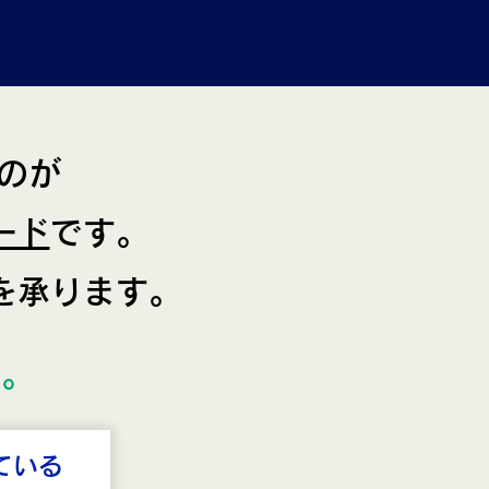
のが
ード
です。
を承ります。
い。
ている