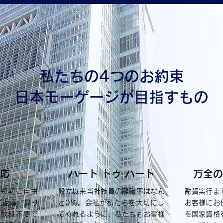
私たちの4つのお約束
日本モーゲージが目指すもの
応
ハート トゥ ハート
万全の
・短期ご自由
設立以来当社社員の離職率はなん
融資実行ま
ご返済、繰り
と0％。会社が私たちを大切にし
お客様にお
手数料不要で
てくれるように、私たちもお客様
を国家資格