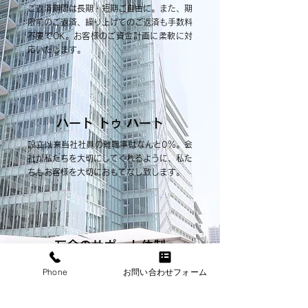
ご返済期間は長期・短期ご自由に。また、期
限前のご返済、繰り上げてのご返済も手数料
不要でOK。お客様のご資金計画に柔軟に対
応いたします。
ハート トゥ ハート
設立以来当社社員の離職率はなんと0％。会
社が私たちを大切にしてくれるように、私た
ちもお客様を大切におもてなし致します。
万全のサポート体制
融資実行までの審査経過は絶えずお客様にお
Phone
お問い合わせフォーム
伝えし、細かいご要望を国家資格を有するス
タッフが形に。慣れない必要書類の準備もお