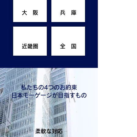
大 阪
兵 庫
近畿圏
全 国
私たちの4つのお約束
日本モーゲージが目指すもの
柔軟な対応