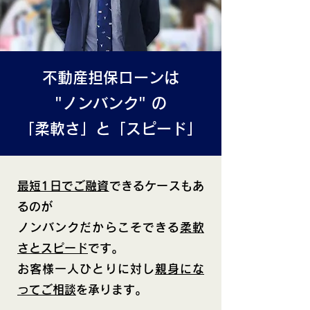
不動産担保ローンは
"ノンバンク" の
「柔軟さ」と「スピード」
最短1日でご融資
できるケースもあ
るのが
ノンバンクだからこそできる
柔軟
さとスピード
です。
お客様一人ひとりに対し
親身にな
ってご相談
を承ります。