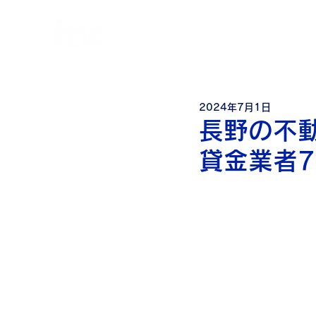
個
人・法人・事業者向けの不動産担保ローン
日本モーゲージ株式会社
2024年7月1日
長野の不
貸金業者